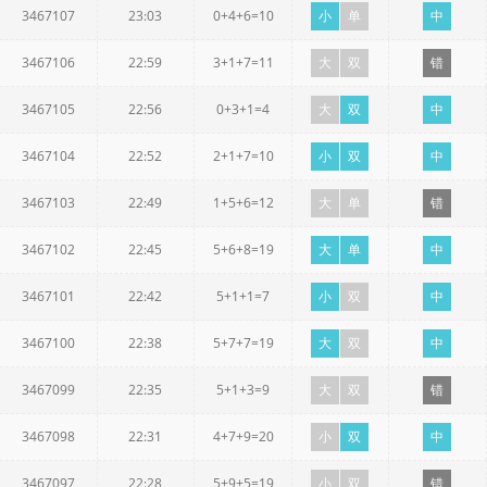
3467107
23:03
0+4+6=10
小
单
中
3467106
22:59
3+1+7=11
大
双
错
3467105
22:56
0+3+1=4
大
双
中
3467104
22:52
2+1+7=10
小
双
中
3467103
22:49
1+5+6=12
大
单
错
3467102
22:45
5+6+8=19
大
单
中
3467101
22:42
5+1+1=7
小
双
中
3467100
22:38
5+7+7=19
大
双
中
3467099
22:35
5+1+3=9
大
双
错
3467098
22:31
4+7+9=20
小
双
中
3467097
22:28
5+9+5=19
小
双
错