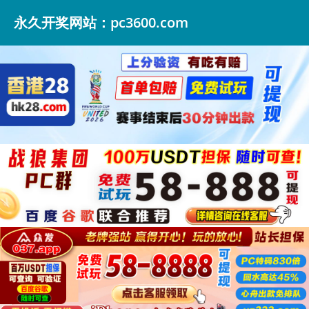
永久开奖网站：pc3600.com