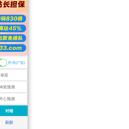
开/关(广告)
单双
神策预测
开心预测
对错
刷新