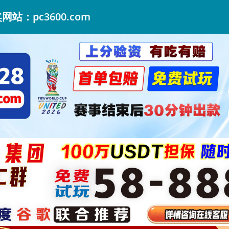
站：pc3600.com